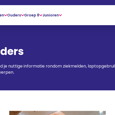
gen
Ouders
Groep 8
Junioren
ders
ind je nuttige informatie rondom ziekmelden, laptopgebru
werpen.
gse