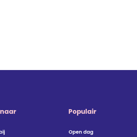
 naar
Populair
ij
Open dag