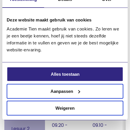
Lesuur 7
14.30 - 15.20
Lesuur 8
15.20 - 16.10
Deze website maakt gebruik van cookies
Academie Tien maakt gebruik van cookies. Zo leren we
je een beetje kennen, hoef jij niet steeds dezelfde
Lestijden tijdens
informatie in te vullen en geven we je de best mogelijke
onderwijsmaakweek
website-ervaring.
Tijdens de onderwijsmaakweek is er een 40 minuten
rooster. Tijdens deze week ontwikkelen docenten in
Alles toestaan
de middag nieuw lesmateriaal.
Aanpassen
Lesuren
Maandag
Dinsdag
09.00 -
08.30 -
Weigeren
Lesuur 1
09.20
09.10
09.20 -
09.10 -
Lesuur 2