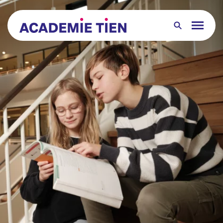
Over ons
Leerlingen
Ouders
Groep 8
Junioren
Contact