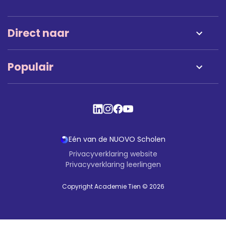
Direct naar
Werken bij
Populair
Schoolgids
Open dag
Jaaragenda
Nieuws
Opleidingshuis
Junioren
Burgerschapslab
Eén van de NUOVO Scholen
Aanmelden
Privacyverklaring website
Privacyverklaring leerlingen
Office 365
Copyright Academie Tien © 2026