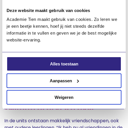
uitwerkt, bijvoorbeeld met een vlog”, vertelt Liv.
Deze website maakt gebruik van cookies
Iedere leerling heeft een eigen coach. “Als je ergens
Academie Tien maakt gebruik van cookies. Zo leren we
mee zit, kun je altijd naar je coach. Dat wordt serieus
je een beetje kennen, hoef jij niet steeds dezelfde
genomen”, zegt Isaï. Dat maakt de school veilig en
informatie in te vullen en geven we je de best mogelijke
persoonlijk.
website-ervaring.
“Je maakt werkstukken, doet
Alles toestaan
onderzoek en kiest soms zelf
hoe je iets uitwerkt,
Aanpassen
bijvoorbeeld met een vlog.”
Weigeren
Samen leren en de wereld in
In de units ontstaan makkelijk vriendschappen, ook
met oudere leerlingen. “Ik heb nu al vriendinnen in de