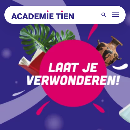
Over ons
Leerlingen
Ouders
Groep 8
Junioren
Contact